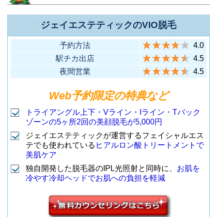
ジェイエステティックのVIO脱毛
予約方法
4.0
駅チカ出店
4.5
夜間営業
4.5
Web予約限定の特典など
トライアングル上下・Vライン・Iライン・Tバック
ゾーンの5ヶ所2回の美顔脱毛が5,000円
ジェイエステティックが運営するフェイシャルエス
テでも使われている
ヒアルロン酸トリートメントで
美肌ケア
独自開発した脱毛器のIPL光照射と同時に、
お肌を
冷やす冷却ヘッドでお肌への負担を軽減