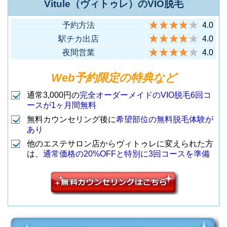
Vitule（ヴィトゥレ）のVIO脱毛
予約方法
4.0
駅チカ出店
4.0
夜間営業
4.0
Web予約限定の特典など
通常3,000円の
完全オーダーメイドのVIO脱毛6回コ
ースが1ヶ月間無料
無料カウンセリング後に
希望部位の無料脱毛体験が
あり
他のエステサロン店からヴィトゥレに変えられた方
は、
通常価格の20%OFFと特別に3回コースを準備