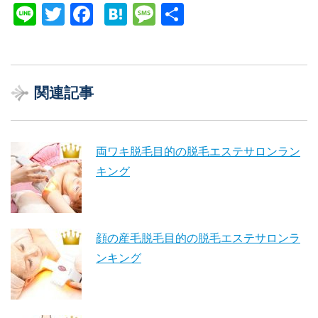
Li
T
F
H
M
共
n
wi
a
at
e
有
e
tt
c
e
ss
er
e
n
a
関連記事
b
a
g
o
e
o
両ワキ脱毛目的の脱毛エステサロンラン
k
キング
顔の産毛脱毛目的の脱毛エステサロンラ
ンキング