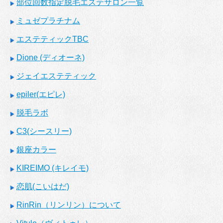
部位回数指定脱毛エステサロン一覧
ミュゼプラチナム
エステティックTBC
Dione (ディオーネ)
ジェイエステティック
epiler(エピレ)
脱毛ラボ
C3(シースリー)
銀座カラー
KIREIMO (キレイモ)
恋肌(こいはだ)
RinRin（リンリン）について