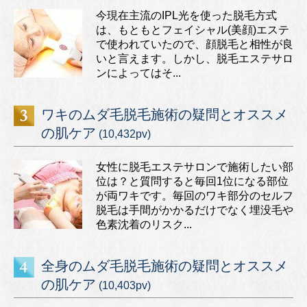
今現在主流のIPL光を使った脱毛方式
は、もともとフェイシャル(美顔)エステ
で使われていたので、顔脱毛と相性が良
いと言えます。しかし、脱毛エステサロ
ンによってはそ...
ワキのムダ毛脱毛施術の疑問とオススメ
の肌ケア
(10,432pv)
女性に脱毛エステサロンで施術したい部
位は？と質問すると毎回1位になる部位
が両ワキです。毎回のワキ部分のセルフ
脱毛は手間がかかるだけでなく埋没毛や
色素沈着のリスク...
全身のムダ毛脱毛施術の疑問とオススメ
の肌ケア
(10,403pv)