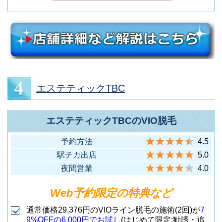
エステティックTBC
エステティックTBCのVIO脱毛
予約方法
4.5
駅チカ出店
5.0
夜間営業
4.0
Web予約限定の特典など
通常価格29,376円のVIOライン脱毛の施術(2回)が
7
9%OFFの6,000円でお試し
(はじめて限定:勧誘・追