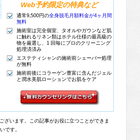
Web予約限定の特典など
0
5
通常9,500円の
全身脱毛月額料金が4ヶ月間
無料
施術室は完全個室、タオルやガウンなど肌
に触れるリネン類はホテル仕様の最高級の
物を厳選し、1 回毎にプロのクリーニング
処理済済み
エステティシャンの施術前シェーバー処理
が無料
施術前後にコラーゲン豊富に含んだジェル
と潤水美肌ローションでお肌をケア
ございます。この記事がお役に立つことができま
幸いです。