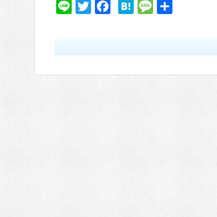
Li
T
F
H
M
共
n
wi
a
at
e
有
e
tt
c
e
ss
er
e
n
a
b
a
g
o
e
o
k