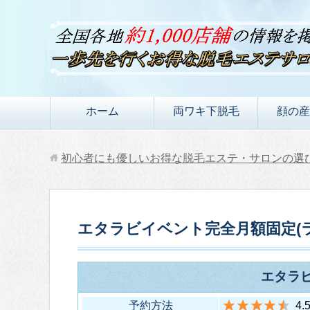
ホーム
両ワキ下脱毛
顔の産
初心者にも優しいお得な脱毛エステ・サロンの選
エタラビイベント完全月額固定(
エタラ
予約方法
4.