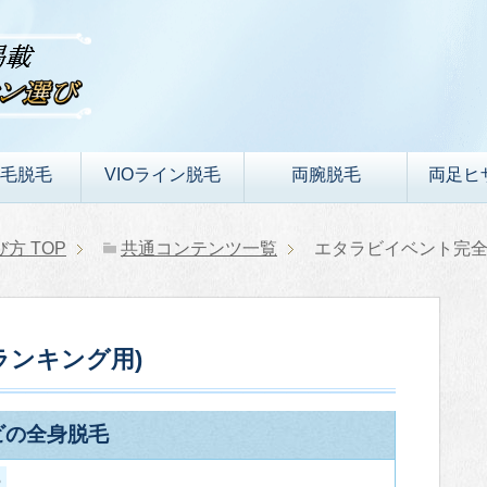
毛脱毛
VIOライン脱毛
両腕脱毛
両足ヒ
び方
TOP
共通コンテンツ一覧
エタラビイベント完全
ランキング用)
ビの全身脱毛
5