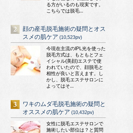
る方がいるのも現実です。
こちらでは脱毛...
顔の産毛脱毛施術の疑問とオス
スメの肌ケア
(10,523pv)
今現在主流のIPL光を使った
脱毛方式は、もともとフェ
イシャル(美顔)エステで使
われていたので、顔脱毛と
相性が良いと言えます。し
かし、脱毛エステサロンに
よってはそ...
ワキのムダ毛脱毛施術の疑問と
オススメの肌ケア
(10,432pv)
女性に脱毛エステサロンで
施術したい部位は？と質問