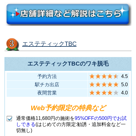
江東区亀戸6丁目57-20 FUJISAKI
KAMEIDO東口ビル5F
5
亀戸店
（JR亀戸駅(東口)から徒歩1分）
店舗名
住所
エステティックTBC
台東区上野2丁目6-12 上野東洋ビ
中央区銀座1-5-13 ゼットエック
ル7F
ス銀座ビル4F
エステティックTBCのワキ脱毛
（JR各線御徒町駅(北口)から徒歩
6
上野広小路店
（地下鉄銀座一丁目駅3番出口か
1
銀座店
予約方法
4.5
3分）
ら徒歩1分）
駅チカ出店
5.0
夜間営業
4.0
千代田区神田佐久間町1-6-5 アキ
台東区上野2-1-9 K-PLAZA9F
バ・トリムB1F
Web予約限定の特典など
（地下鉄上野広小路駅A3口出て
グランアキバ・
2
上野店
（JR各線 秋葉原駅(中央改札口)
7
すぐ）
通常価格11,680円の施術を
95%OFFの500円でお試
トリム店
から徒歩1分）
しできる
(はじめての方限定:勧誘・追加料金など一
切無し)