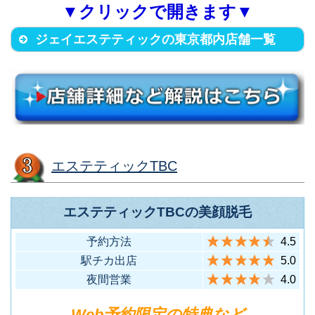
出口)からすぐ）
▼クリックで開きます▼
F
5F
世田谷区奥沢5-27-11 自由が丘
（西武鉄道池袋線 大泉学園駅北
10
大泉学園店
（地下鉄高田馬場駅1番出口から
15
高田馬場店
アオキビル4F
ジェイエステティックの東京都内店舗一覧
渋谷区渋谷1丁目12-7 CR-VITE
口から徒歩2分）
徒歩1分）
（東急東横線・大井町線 自由が
5
自由が丘店
(シーアールビューテ)ビル4F
丘駅から徒歩3分）
渋谷アネックス
（東急・地下鉄各線 渋谷駅(11番
20
店
品川区西五反田2-7-8 誠實（せい
豊島区東池袋3-4-1 第二朝日ビ
出口)から徒歩2分）
じつ）ビル7F
ル6F
渋谷区円山町5-18 道玄坂スクエ
（JR山手線五反田駅西口から徒
11
五反田店
（JR各線 池袋駅東口から徒歩8
16
池袋東店
ア907
渋谷区渋谷1丁目14-14 TK渋谷東
歩2分）
店舗名
住所
分）
（東急・地下鉄各線 渋谷駅から
6
渋谷店
エステティックTBC
口ビル5F
徒歩8分）
中央区銀座1-5-13 ゼットエック
（東急・地下鉄各線 渋谷駅(11番
21
渋谷店
ス銀座ビル4F
目黒区自由が丘2-13-6 ＫＮ自由
豊島区池袋2-40-13 240池袋ビ
エステティックTBCの美顔脱毛
出口)から徒歩1分）
（地下鉄銀座一丁目駅3番出口か
1
銀座店
が丘プラザ2F
ル4F
渋谷区渋谷3-27-14 藤本ビル7F
予約方法
4.5
ら徒歩1分）
（東急東横線・大井町線 自由が
12
自由が丘店
（JR各線 池袋駅西口から徒歩6
17
池袋西店
（東急・地下鉄各線 渋谷駅から
駅チカ出店
5.0
7
渋谷新南口店
渋谷区恵比寿1丁目12-1 CRD Ebi
丘駅正面口から徒歩4分）
分）
徒歩5分）
夜間営業
4.0
su 1stビル6F
台東区上野2-1-9 K-PLAZA9F
（JR各線 恵比寿駅(東口)から徒
22
恵比寿店
Web予約限定の特典など
（地下鉄上野広小路駅A3口出て