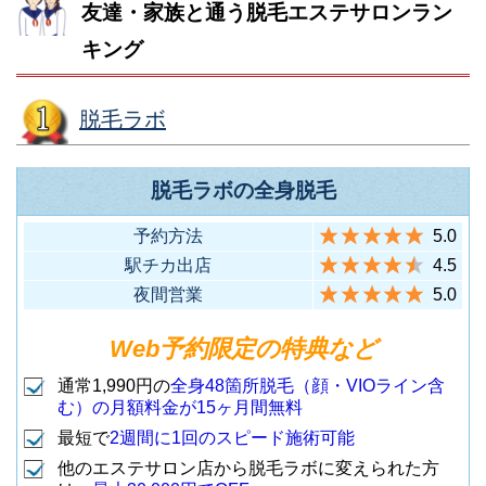
F
府中市府中町1-30-3 オーク・ワ
友達・家族と通う脱毛エステサロンラン
（地下鉄銀座駅C8出口からビル
1
銀座本店
分）
（地下鉄銀座一丁目駅6番出口か
6
銀座店
ン・ビル3F
キング
直結）
1
府中桜通り店
ら徒歩2分）
（京王線 府中駅から徒歩5分）
立川市柴崎町3-5-9 イトウビル20
脱毛ラボ
中央区銀座5-3-13 GINZA SS 85
2
新宿区西新宿1-19-5 新宿幸容ビ
7
立川店
立川市高松町3-14-14 立川OSEビ
ビル4F
（JR各線 立川駅から徒歩3分）
ル8F
ル5F
（地下鉄銀座駅B9出口から徒歩2
2
銀座プレミア店
2
立川通り店
脱毛ラボの全身脱毛
（JR各線 新宿駅南改札口から徒
7
新宿店
（JR各線 立川駅から徒歩5分）
分）
歩6分）
国分寺市本町2-2-10 赤尾ビル3F
予約方法
5.0
（JR各線 国分寺駅から徒歩3
駅チカ出店
4.5
8
国分寺駅前店
武蔵野市吉祥寺本町1-11-24 HAL
新宿区新宿3-17-2 ヒューリック
分）
夜間営業
5.0
渋谷区恵比寿西1-10-7 MMSビル
ビル4F
新宿三丁目ビル4F(旧 SHINJUKU
9F
新宿東口店
（JR各線 吉祥寺駅から徒歩5
3
吉祥寺店
Web予約限定の特典など
GATES 4Ｆ)
（JR各線 恵比寿駅4番出口から
3
(22:30まで営
8
恵比寿店
分）
（地下鉄新宿三丁目駅B5・B6出
通常1,990円の
全身48箇所脱毛（顔・VIOライン含
徒歩3分）
業)
む）の月額料金が15ヶ月間無料
口から徒歩30秒）
最短で
2週間に1回のスピード施術可能
八王子市横山町9-20 透1ビル4F
他のエステサロン店から脱毛ラボに変えられた方
港区南青山3-12-10 K246ビル5F
（JR各線 八王子駅から徒歩5
渋谷区代々木2-8-3 新宿GSビル8