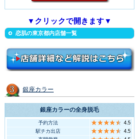
豊島区西池袋3-25-11CIC IKEBU
KUROBUIL 9F
立川市柴崎町2-1-4 五光トミオー
（JR各線 池袋駅西口から徒歩7
足立区千住3-1 ベニヤ第一ビル3F
▼クリックで開きます▼
4
池袋西口店
第2ビル7F
分）
（JR各線 北千住駅西口から徒歩
11
北千住店
恋肌の東京都内店舗一覧
（JR各線 立川駅南口から徒歩4
3
立川店
5分）
分）
中央区銀座2-2-19 藤間ビル（ト
ウマビル）7F
渋谷区道玄坂2-10-12 新大宗ビル
（地下鉄銀座一丁目駅4番出口か
3号館10F
5
銀座店
ら徒歩1分）
（東急・地下鉄各線 渋谷駅ハチ
12
渋谷道玄坂店
公口から徒歩6分）
店舗名
住所
銀座カラー
中央区銀座1-6-8 DEAR GINZA 5
新宿区西新宿1-12-10 八洋ビル3F
F
（JR各線 新宿駅西口から徒歩5
銀座カラーの全身脱毛
1
新宿西口店
（地下鉄銀座一丁目駅6番出口か
6
銀座店
分）
予約方法
4.5
ら徒歩2分）
駅チカ出店
4.5
店舗名
住所
渋谷区神南1-10-7 第2工業ビル3F