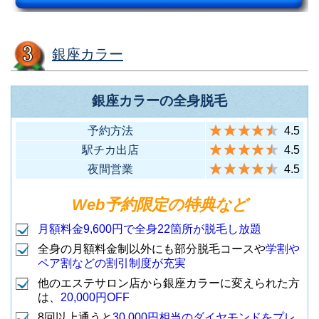
分）
（JR各線 渋谷駅から徒歩5分）
店舗名
住所
銀座カラー
豊島区南池袋2-27-16 近藤ビル3F
（JR各線 池袋駅東口から徒歩5
渋谷区宇田川町13-11 KN渋谷1ビ
7
池袋東口店
分）
ル2F
銀座カラーの全身脱毛
（東急・地下鉄各線 渋谷駅ハチ
1
渋谷店
店舗名
住所
予約方法
4.5
公口から徒歩8分）
JR池袋駅西口徒歩5分圏内に
武蔵野市御殿山1-6-1 吉祥寺サ
駅チカ出店
4.5
8
池袋西口店
2016年リニューアルオープン予
ンプラザ505
夜間営業
4.5
定
渋谷区渋谷2-22-11 渋谷フランセ
（JR各線 吉祥寺駅から徒歩4
1
吉祥寺店
Web予約限定の特典など
奥野ビル8F
分）
足立区千住3-1 藤田ビル2F
渋谷ヒカリエ前
（東急・地下鉄各線 渋谷駅東口
2
月額料金9,600円で全身22箇所が脱毛し放題
（JR各線 北千住駅から徒歩5
店
9
北千住西口店
から徒歩3分）
全身の月額料金制以外にも部分脱毛コースや
学割や
分）
東村山市秋津町5-24-1 2F
ペア割などの割引制度が充実
（JR秋津駅から徒歩2分）
2
秋津店
他のエステサロン店から銀座カラーに変えられた方
豊島区南池袋1-23-11 ブロンズビ
は、
20,000円OFF
墨田区江東橋4-10-2 コリンズ16
ル9F
8回以上通うと
30,000円相当のダイヤモンドをプレ