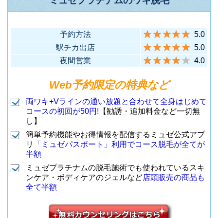
ミュゼプラチナムのワキ脱毛
予約方法
5.0
駅チカ出店
5.0
夜間営業
4.0
Web予約限定の特典など
両ワキ+Vラインの通い放題と合わせて全身はじめて
コースの初回が50円!
【勧誘・追加料金など一切無
し】
簡単予約機能やお得情報を配信するミュゼ公式アプ
リ
「ミュゼパスポート」利用でコース脱毛が全てが
半額
ミュゼプラチナムの脱毛施術でも使われているスキ
ンケア・ボディケアのジェルなど
店頭販売の商品も
全て半額