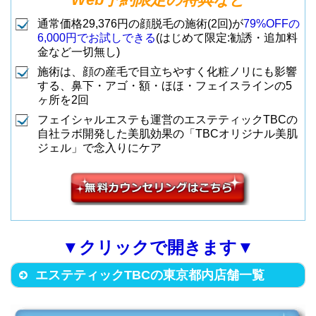
大田区西蒲田7-66-10 ランズビル
中央区銀座6-4-9 SANWAGINZA
歩3分）
2
上野店
すぐ）
7F
通常価格29,376円の顔脱毛の施術(2回)が
79%OFFの
ビル6F
8
銀座数寄屋橋店
6,000円でお試しできる
(はじめて限定:勧誘・追加料
（JR京浜東北線 蒲田駅西口から
13
蒲田駅前店
（地下鉄銀座駅から徒歩6分）
金など一切無し)
品川区上大崎2丁目16-5 目黒ステ
徒歩2分）
足立区千住旭町4-12 桜テラス4
店舗名
住所
施術は、顔の産毛で目立ちやすく化粧ノリにも影響
ーションサイドビル7F
する、鼻下・アゴ・額・ほほ・フェイスラインの5
F
渋谷区神宮前1-19-14 サンキュー
武蔵野市吉祥寺本町1-18-2 M-9
（JR山手線 目黒駅(東口)から徒
23
目黒店
ヶ所を2回
（JR各線 北千住駅東口から徒歩
3
北千住店
豊島区東池袋1-1-4 タカセセント
ビル6F
ビル4F
歩1分）
フェイシャルエステも運営のエステティックTBCの
2分）
ラルビル7F
（JR山手線 原宿駅竹下口から徒
9
神宮前原宿店
自社ラボ開発した美肌効果の「TBCオリジナル美肌
（JR各線 吉祥寺駅北口から徒歩
1
吉祥寺店
ジェル」で念入りにケア
（JR各線 池袋駅東口から徒歩2
14
池袋本店
歩1分）
2分）
品川区東五反田5丁目27-5 5セン
分）
墨田区江東橋4-26-9 VORT錦糸
トラルビル6F
町駅前 8F
豊島区東池袋1-15-1 菱山ビル7F
立川市曙町2-7-19 モノリスビル
（JR山手線 五反田駅(東口/A3出
24
五反田店
4
錦糸町店
（JR錦糸町駅南口から徒歩4分）
北区赤羽2-16-3 セキネビル6F
（JR各線 池袋駅(東口)から徒歩4
3F
口)から徒歩1分）
10
池袋東口店
（JR各線 赤羽駅(東口)から徒歩4
分）
▼クリックで開きます▼
（JR各線 立川駅北口から徒歩1
2
立川店
15
赤羽店
分）
品川区大井1-10-3 ボード大井町
分）
大田区大森北1丁目6-16 アトレ大
エステティックTBCの東京都内店舗一覧
ビル4F
豊島区西池袋5-5-21 ザ・タワ
森2 6F
（JR各線 大井町駅西口から徒歩
5
大井町店
ー・グランディア1307
八王子市旭町8-2 宮崎ビル2F
（JR京浜東北線 大森駅(東口)か
25
アトレ大森店