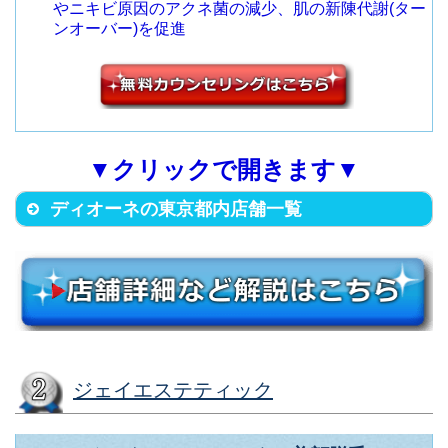
やニキビ原因のアクネ菌の減少、肌の新陳代謝(ター
（東急・地下鉄各線 渋谷駅から
ンオーバー)を促進
9
渋谷東口店
新宿区新宿3丁目19 MLJ新宿ビル
千代田区有楽町1-7-1有楽町電気
徒歩4分）
5F
ビル南館B1F
新宿東口アネッ
（JR各線 新宿駅(東口)から徒歩3
14
（JR有楽町駅日比谷口から徒歩3
4
有楽町駅前店
クス店
渋谷区神南1-22-8 東日本ビル7
分）
分）
F
▼クリックで開きます▼
（東急・地下鉄各線 渋谷駅ハチ
10
渋谷駅前店
新宿区新宿3丁目25-10 當山ビル
中央区銀座3-2-10 並木ビル5F
公口から徒歩2分）
ディオーネの東京都内店舗一覧
3F
（地下鉄銀座駅C8出口から徒歩2
5
銀座店
（JR各線 新宿駅(東口)から徒歩3
15
新宿東口店
分）
目黒区自由が丘2-11-11 水谷ビ
分）
ル4F
台東区上野6-16-17 朝日生命上野
（東急・大井町線 自由が丘駅正
11
自由が丘店
新宿区西新宿1丁目4-10 満来ビル
昭和通ビル2F
面口から徒歩2分）
店舗名
住所
2F
（JR上野駅広小路口から徒歩2
6
上野店
ジェイエステティック
（JR各線 新宿駅(西口)から徒歩5
16
新宿西口店
分）
新宿区新宿3-32-5 日原ビル5F
世田谷区太子堂2-16-8 AKビル3
分）
（JR各線 新宿駅中央東口から徒