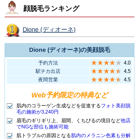
店舗名
住所
5F
顔脱毛ランキング
豊島区西池袋1丁目21‐2 ハイブリ
渋谷区代々木2-7-8 東京南新宿ビ
（JR山手線 目黒駅東口から徒歩
6
目黒店
ッヂ西池袋ビル4F
ル7F
1分）
Dione (ディオーネ)
（JR各線 池袋駅(西口)から徒歩3
11
池袋西口店
（JR各線 新宿駅南口から徒歩3
1
新宿南口店
分）
分）
大田区西蒲田7-48-13 渡辺店舗
Dione (ディオーネ)の美顔脱毛
2F
豊島区東池袋1丁目13-4 JTB池袋
新宿区新宿３－２７－４ 新宿御
（JR・東急各線 蒲田駅西口から
7
蒲田店
予約方法
4.0
池袋サンシャイ
ビル別館4F
幸ビル４Ｆ
徒歩2分）
駅チカ出店
4.5
ン通り店（旧：
（JR各線 池袋駅(東口)から徒歩
12
（JR各線 新宿駅中央東口から徒
2
新宿東口店
夜間営業
4.5
セントラル池袋
約4分）
歩2分）
店）
渋谷区神宮前1-8-9 原宿宝エス
Web予約限定の特典など
テートビル7Ｆ
肌内のコラーゲン生成などを促進する
フォト美顔脱
新宿区高田馬場1丁目26-5 FI(エ
渋谷区宇田川町20-11NOF渋谷公
（地下鉄明治神宮前駅より徒歩3
8
原宿店
毛の施術が3,240円
フアイ)ビル7F
園通りビル6F
分）
眉毛のギリギリ上、眉間、くちびるの境目など
他店
（JR各線 高田馬場駅(早稲田口)
13
高田馬場店
（東急・地下鉄各線 渋谷駅ハチ
3
渋谷店
でNGな部位も施術可能
から徒歩1分）
公口から徒歩6分）
肌トラブルの原因となる
肌内のメラニン色素も分解
渋谷区渋谷1-14-15 森ビル4F