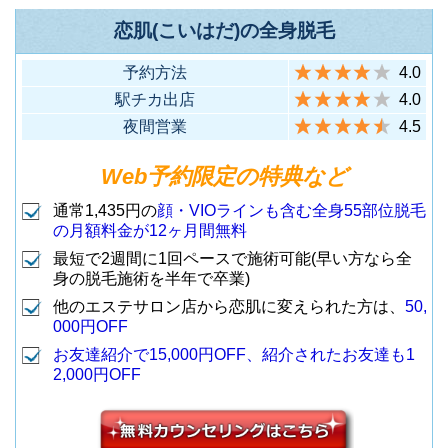
F
ル2F
分）
恋肌(こいはだ)の全身脱毛
（地下鉄表参道駅B2出口から徒
7
表参道店
（東急・地下鉄各線 渋谷駅ハチ
1
渋谷店
歩1分）
予約方法
4.0
公口から徒歩8分）
駅チカ出店
4.0
夜間営業
4.5
豊島区南池袋1-19-4 幸伸ビル7F
渋谷区渋谷2-22-11 渋谷フランセ
池袋店
（JR各線 池袋駅東口から徒歩3
Web予約限定の特典など
奥野ビル8F
8
(22:30まで営
店舗名
住所
渋谷ヒカリエ前
分）
（東急・地下鉄各線 渋谷駅東口
2
業)
通常1,435円の
顔・VIOラインも含む全身55部位脱毛
店
町田市中町1-1-3 町田リラビル4F
の月額料金が12ヶ月間無料
から徒歩3分）
（JR各線 町田駅北口から徒歩6
最短で2週間に1回ペースで施術可能(早い方なら全
豊島区東池袋1-3-6 山手ビル7F
1
町田店
身の脱毛施術を半年で卒業)
分）
（JR各線 池袋駅32番・33番出口
池袋サンシャイ
豊島区南池袋1-23-11 ブロンズビ
9
他のエステサロン店から恋肌に変えられた方は、
50,
から徒歩1分）
ンビル通り店
000円OFF
ル9F
武蔵野市吉祥寺本町1-13-10 アミ
お友達紹介で15,000円OFF、紹介されたお友達も1
（JR各線 池袋駅東口から徒歩3
3
池袋店
2,000円OFF
ノビル4F
分）
台東区上野3-22-4 MOTビル6F
（JR各線 吉祥寺駅北口から徒歩
2
吉祥寺店
（JR山手線 御徒町駅南口から徒
10
上野広小路店
3分）
歩2分）