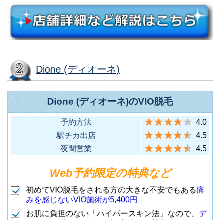
面口から徒歩2分）
昭和通ビル2F
分）
（JR上野駅広小路口から徒歩2
6
上野店
店舗名
住所
世田谷区太子堂2-16-8 AKビル3
分）
立川市曙町2丁目6-10 ナカムラビ
中央区銀座2-2-17 有楽橋ビル3F
F
店舗名
住所
ル5F
（有楽町駅中央口から徒歩3分）
1
銀座店
（東急各線 三軒茶屋駅北口から
12
三軒茶屋店
Dione (ディオーネ)
墨田区錦糸4-6-1LOTTE CITY6F
（JR各線 立川駅(北口)から徒歩2
4
立川北口店
徒歩2分）
武蔵野市御殿山1-6-1 吉祥寺サ
LOTTE CITY錦
（JR錦糸町駅北口から徒歩3分）
7
分）
ンプラザ505
糸町店
渋谷区代々木2-6-8 Shinjuku eX
Dione (ディオーネ)のVIO脱毛
（JR各線 吉祥寺駅から徒歩4
1
吉祥寺店
ビル7・8F
世田谷区玉川3-14-7 フラッツビ
2
新宿店
分）
足立区千住2-59 北千住横山ビル4
八王子市旭町9-1 東急スクエア10
予約方法
4.0
（JR新宿駅南口から徒歩3分）
ル2F
F
駅チカ出店
4.5
F
（東急各線 二子玉川駅から徒歩5
13
二子玉川店
八王子東急スク
（JR各線 北千住駅西口から徒歩
8
北千住店
夜間営業
4.5
（JR各線 八王子駅(北口)から徒
5
分）
東村山市秋津町5-24-1 2F
台東区上野4−10−7タツミビル8F
エア店
2分）
歩3分）
（JR秋津駅から徒歩2分）
2
秋津店
（JR上野駅不忍口から徒歩1分）
3
上野店
Web予約限定の特典など
中野区中野5-65-5 豊島興業ビル
初めてVIO脱毛をされる方の大きな不安でもある
痛
江戸川区西葛西6-8-10 朝日生命
多摩市落合2丁目33 クロスガー
みを感じないVIO施術が5,400円
6F
東村山市栄町1-8-22
西葛西ビル2F
デン多摩3F
お肌に負担のない「ハイパースキン法」なので、
デ
（JR各線 中野駅北口から徒歩2
14
中野店
（西武新宿線 久米川駅から徒歩4