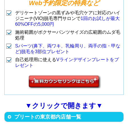
分）
ビル３Ｆ
Web予約限定の特典など
渋谷区宇田川町20-11NOF渋谷公
3
調布駅前店
分）
（京王線 調布駅から徒歩4分）
園通りビル6F
デリケートゾーンの黒ずみや毛穴ケアに対応のハイ
店舗名
住所
ジニーナ(VIO)脱毛専門サロンで
1回のお試しが最大
（東急・地下鉄各線 渋谷駅ハチ
3
渋谷店
渋谷区恵比寿南1-2-8 雨宮ビル6
60%OFFの5,000円
武蔵野市吉祥寺本町1丁目13-11
渋谷区渋谷1-14-15 森ビル4F
公口から徒歩6分）
02
町田市中町1-1-16 東京建物町田
施術範囲がボクサーパンツサイズの広範囲のムダ毛
メアリヒト吉祥寺ビル6F
（東急・地下鉄各線 渋谷駅から
（JR各線 恵比寿駅西口から徒歩
15
恵比寿店
ビル１０Ｆ
処理
9
渋谷東口店
（JR各線 吉祥寺駅(北口)から徒
1
吉祥寺店
徒歩4分）
3分）
（小田急町田駅の北口から徒歩3
4
町田店
Sパーツ(鼻下、両ワキ、乳輪周り、両手の指・甲な
千代田区有楽町1-7-1有楽町電気
歩3分）
ど)脱毛を3部位プレゼント
分）
ビル南館B1F
自己処理用に使える
Vラインデザインプレートをプ
渋谷区神南1-22-8 東日本ビル7
（JR有楽町駅日比谷口から徒歩3
4
有楽町駅前店
港区南青山2-27-20 CGAビル4F
レゼント
南青山店 Premi
武蔵野市吉祥寺本町1丁目1-12 第
F
分）
（地下鉄外苑前駅から徒歩3分）
16
立川市曙町2-12-1 曙ビル７Ｆ
um
2小野山ビル6F
（東急・地下鉄各線 渋谷駅ハチ
10
渋谷駅前店
（JR各線 立川駅北口から徒歩2
（JR各線 吉祥寺駅(北口)から徒
2
吉祥寺北口店
5
立川店
公口から徒歩2分）
分）
中央区銀座3-2-10 並木ビル5F
豊島区東池袋1-3-6 三治ビル6F・
歩2分）
（地下鉄銀座駅C8出口から徒歩2
7F（受付6F）
5
銀座店
池袋サンシャイ
▼クリックで開きます▼
目黒区自由が丘2-11-11 水谷ビ
分）
（JR各線 池袋駅(東口)から徒歩1
17
ン通り店
立川市柴崎町3丁目7-24 MYビル4
ル4F
分）
プリートの東京都内店舗一覧
F
（東急・大井町線 自由が丘駅正
11
自由が丘店
台東区上野6-16-17 朝日生命上野
（JR各線 立川駅(南口)から徒歩3
3
立川南口店