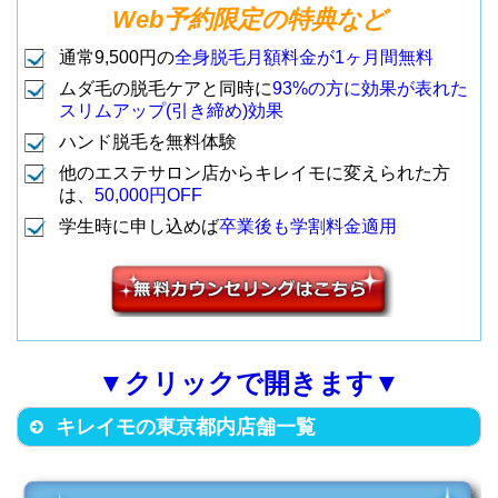
Web予約限定の特典など
新宿区新宿3-17-2 ヒューリック
通常9,500円の
全身脱毛月額料金が1ヶ月間無料
新宿三丁目ビル4F(旧 SHINJUKU
新宿東口店
店舗名
住所
ムダ毛の脱毛ケアと同時に
93%の方に効果が表れた
GATES 4Ｆ)
スリムアップ(引き締め)効果
3
(22:30まで営
（地下鉄新宿三丁目駅B5・B6出
町田市中町1-1-3 町田リラビル4F
ハンド脱毛を無料体験
業)
口から徒歩30秒）
（JR各線 町田駅北口から徒歩6
他のエステサロン店からキレイモに変えられた方
1
町田店
分）
は、
50,000円OFF
学生時に申し込めば
卒業後も学割料金適用
渋谷区代々木2-8-3 新宿GSビル8
F
武蔵野市吉祥寺本町1-13-10 アミ
（地下鉄新宿駅2番出口から徒歩
4
新宿南口店
ノビル4F
1分）
（JR各線 吉祥寺駅北口から徒歩
2
吉祥寺店
3分）
▼クリックで開きます▼
新宿区西新宿1-4-11 宝ビル7F
キレイモの東京都内店舗一覧
（地下鉄新宿西口駅D4出口から
立川市柴崎町2-1-4 五光トミオー
5
新宿西口店
徒歩2分）
第2ビル7F