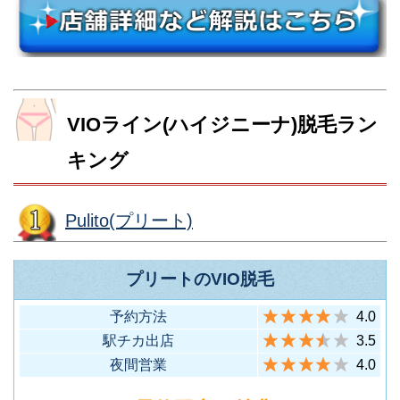
2分）
（JR各線 池袋駅(西口)から徒歩9
11
池袋西口店
（JR各線 八王子駅北口から徒歩
ら徒歩3分）
3
八王子店
分）
1分）
店舗名
住所
品川区上大崎2-15-14 高木ビル
大田区西蒲田7丁目68-1 グランデ
5F
店舗名
住所
港区六本木4-1-16 六本木ハイツ
八王子市旭町12-4 日本生命八王
町田市原町田4-11-13 天野ビル
ュオ蒲田西館9F
（JR山手線 目黒駅東口から徒歩
VIOライン(ハイジニーナ)脱毛ラン
グランデュオ蒲
6
目黒店
902
子ビル２Ｆ
3F
（JR京浜東北線 蒲田駅(西口)か
26
渋谷区代々木2-7-8 東京南新宿ビ
12
六本木店
1分）
田店
（地下鉄六本木駅から徒歩5分）
（JR各線 八王子駅北口から徒歩
1
八王子店
キング
（JR各線 町田駅北口から徒歩5
ら直結）
4
町田店
ル7F
3分）
分）
（JR各線 新宿駅南口から徒歩3
1
新宿南口店
大田区西蒲田7-48-13 渡辺店舗
分）
港区麻布十番1-10-3 モンテプラ
Pulito(プリート)
世田谷区奥沢5丁目26-12 自由が
2F
ザ麻布802
武蔵野市吉祥寺本町1-15-9 岩崎
丘MERIX4F
（JR・東急各線 蒲田駅西口から
7
蒲田店
（地下鉄麻布十番駅から徒歩1
13
麻布十番店
吉祥寺ビル７Ｆ
（東急東横線・大井町線 自由が
27
自由が丘南口店
新宿区新宿３－２７－４ 新宿御
プリートのVIO脱毛
徒歩2分）
分）
（JR各線 吉祥寺駅北口から徒歩
2
吉祥寺店
丘駅(南口)から徒歩2分）
幸ビル４Ｆ
予約方法
4.0
3分）
（JR各線 新宿駅中央東口から徒
2
新宿東口店
駅チカ出店
3.5
渋谷区神宮前1-8-9 原宿宝エス
歩2分）
杉並区下井草3-14-1 ing HS B1F
夜間営業
4.0
テートビル7Ｆ
（西武新宿線 下井草駅から徒歩7
調布市布田1-36-8 調布北口真光
14
下井草店
（地下鉄明治神宮前駅より徒歩3
8
原宿店