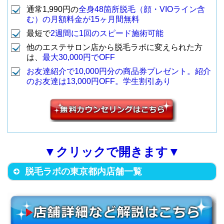
通常1,990円の
全身48箇所脱毛（顔・VIOライン含
（西武新宿線 下井草駅から徒歩7
14
下井草店
む）の月額料金が15ヶ月間無料
分）
新宿区新宿3-11-9 花菱ビル10F
最短で
2週間に1回のスピード施術可能
（JR各線 新宿駅東口から徒歩5
他のエステサロン店から脱毛ラボに変えられた方
3
新宿東口店
分）
は、
最大30,000円でOFF
渋谷区恵比寿南1-2-8 雨宮ビル6
お友達紹介で10,000円分の商品券プレゼント。紹介
02
のお友達は13,000円OFF。学生割引あり
（JR各線 恵比寿駅西口から徒歩
15
恵比寿店
JR新宿駅徒歩5分圏内に
3分）
4
新宿西口店
2016年リニューアルオープン予
定
港区南青山2-27-20 CGAビル4F
渋谷区渋谷1丁目10-7 グローリア
南青山店 Premi
（地下鉄外苑前駅から徒歩3分）
16
▼クリックで開きます▼
宮益坂Ⅲ(北館)ビル３Ｆ
um
5
渋谷店
（JR各線 渋谷駅から徒歩5分）
脱毛ラボの東京都内店舗一覧
豊島区東池袋1-3-6 三治ビル6F・
7F（受付6F）
渋谷区道玄坂1-20-12 MT道玄坂
池袋サンシャイ
（JR各線 池袋駅(東口)から徒歩1
17
ビル8F
ン通り店
6
渋谷道玄坂店