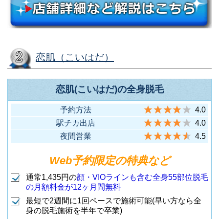
（JR各線 立川駅南口から徒歩4
3
立川店
分）
渋谷区宇田川町26-5 育真ビル
（育真プラザ）5F
（東急・地下鉄各線 渋谷駅ハチ
6
渋谷109前店
店舗名
住所
恋肌（こいはだ）
公口から徒歩3分）
新宿区西新宿1-19-8 新東京ビル
ディング5F
恋肌(こいはだ)の全身脱毛
港区北青山3-10-6 青山パークス1
（JR各線 新宿駅南口から徒歩3
1
新宿本店
F
予約方法
4.0
分）
（地下鉄表参道駅B2出口から徒
7
表参道店
駅チカ出店
4.0
歩1分）
夜間営業
4.5
新宿区新宿3-35-3 新宿君嶋ビル7
Web予約限定の特典など
F
豊島区南池袋1-19-4 幸伸ビル7F
（JR各線 新宿駅南東口から徒歩
2
新宿南口店
池袋店
通常1,435円の
顔・VIOラインも含む全身55部位脱毛
（JR各線 池袋駅東口から徒歩3
の月額料金が12ヶ月間無料
3分）
8
(22:30まで営
分）
最短で2週間に1回ペースで施術可能(早い方なら全
業)
身の脱毛施術を半年で卒業)