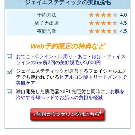
新宿本店 Premi
ジェイエステティックの美顔脱毛
F
1
歩2分）
um
墨田区錦糸4-6-1LOTTE CITY6F
（東急各線 三軒茶屋駅北口から
12
三軒茶屋店
予約方法
4.0
LOTTE CITY錦
新宿区西新宿1丁目1-7 MSビル9
（JR錦糸町駅北口から徒歩3分）
7
徒歩2分）
駅チカ出店
4.5
糸町店
F
新宿区北新宿3-1-3 クラウンビル
夜間営業
4.5
（JR各線 新宿駅(南口)から徒歩3
17
新宿南口店
1F
足立区千住2-59 北千住横山ビル4
世田谷区玉川3-14-7 フラッツビ
2
北新宿店
分）
Web予約限定の特典など
（JR大久保駅から徒歩4分）
F
ル2F
おでこ・Cライン・口周り・あご・ほほ・フェイス
（JR各線 北千住駅西口から徒歩
8
北千住店
（東急各線 二子玉川駅から徒歩5
13
二子玉川店
ラインの6ヶ所2回の美顔脱毛が5,000円
新宿区新宿3丁目5-3 高山ランド
2分）
分）
新宿区西新宿1-19-10 三丸ビル5F
ジェイエステティックが運営するフェイシャルエス
会館7F
（JR各線 新宿駅から徒歩4分）
3
新宿店
テでも使われている
ヒアルロン酸トリートメントで
（地下鉄各線 新宿三丁目駅(B2出
18
新宿三丁目店
美肌ケア
江戸川区西葛西6-8-10 朝日生命
中野区中野5-65-5 豊島興業ビル
口)から徒歩3分）
独自開発した脱毛器のIPL光照射と同時に、
お肌を
西葛西ビル2F
6F
台東区上野2-13-2 パークサイド
冷やす冷却ヘッドでお肌への負担を軽減
（地下鉄各線 西葛西駅から徒歩1
9
西葛西店
（JR各線 中野駅北口から徒歩2
14
中野店
ビル8F
渋谷区渋谷1丁目23-16 ココチ渋
分）
分）
（JR各線 御徒町駅から徒歩3
4
上野不忍通り店
谷4F
分）
（東急・地下鉄各線 渋谷駅(13番
19
渋谷cocoti店
練馬区東大泉1-36-3 ベルグ大泉2
新宿区高田馬場4-9-14 ふみビル