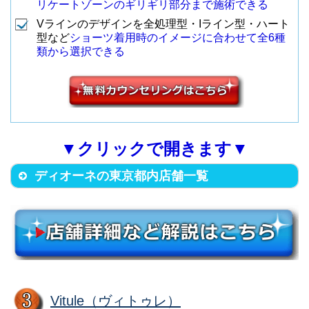
3
久米川店
（地下鉄各線 西葛西駅から徒歩1
9
西葛西店
リケートゾーンのギリギリ部分まで施術できる
（京王線・小田急線 多摩センタ
クロスガーデン
分）
分）
6
分）
Vラインのデザインを全処理型・Iライン型・ハート
ー駅(南口・中央口)から徒歩15
多摩店
型など
ショーツ着用時のイメージに合わせて全6種
分）
類から選択できる
新宿区高田馬場4-9-14 ふみビル
町田市原町田6-19-9 アーバン柿
練馬区東大泉1-36-3 ベルグ大泉2
5F
島Ⅱ 405号
4
町田店
F
町田市原町田6-8-1 109町田4F
（地下鉄高田馬場駅1番出口から
15
高田馬場店
（JR各線 町田駅から徒歩5分）
（西武鉄道池袋線 大泉学園駅北
10
大泉学園店
（JR各線 町田駅(北口)から徒歩1
徒歩1分）
7
町田109店
口から徒歩2分）
分）
八王子市台町4-44-10 西八王子平
▼クリックで開きます▼
豊島区東池袋3-4-1 第二朝日ビ
沼ビル301号
5
西八王子店
ディオーネの東京都内店舗一覧
品川区西五反田2-7-8 誠實（せい
町田市原町田4丁目5-8 REGALO
ル6F
（JR西八王子駅から徒歩3分）
じつ）ビル7F
ビル3F
（JR各線 池袋駅東口から徒歩8
16
池袋東店
グラン町田レガ
（JR山手線五反田駅西口から徒
11
五反田店
（JR各線 町田駅(中央改札出口)
8
分）
ロ店
八王子市子安町1-1-3 南口第二ビ
歩2分）
から徒歩5分）
ル203
豊島区池袋2-40-13 240池袋ビ
（JR各線 八王子駅から徒歩3
6
八王子駅前店
目黒区自由が丘2-13-6 ＫＮ自由
町田市原町田6丁目4-1 町田東急
ル4F
分）
店舗名
住所
Vitule（ヴィトゥレ）
が丘プラザ2F
ツインズウエスト7F
（JR各線 池袋駅西口から徒歩6
17
池袋西店