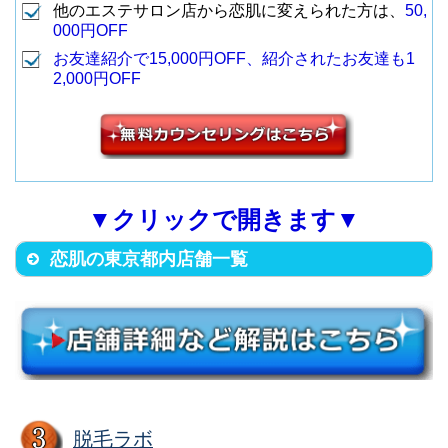
新宿区西新宿１丁目4番2号141ビ
他のエステサロン店から恋肌に変えられた方は、
50,
豊島区東池袋1-3-6 山手ビル7F
000円OFF
ル5F
（JR各線 池袋駅32番・33番出口
池袋サンシャイ
お友達紹介で15,000円OFF、紹介されたお友達も1
（JR各線 新宿駅西口から徒歩3
3
新宿西口店
9
2,000円OFF
から徒歩1分）
ンビル通り店
分）
台東区上野3-22-4 MOTビル6F
渋谷区道玄坂2-10-12 スヤマビル
（JR山手線 御徒町駅南口から徒
6F
10
上野広小路店
歩2分）
（東急・地下鉄各線 渋谷駅ハチ
▼クリックで開きます▼
4
渋谷道玄坂店
公口から徒歩3分）
恋肌の東京都内店舗一覧
足立区千住3-1 ベニヤ第一ビル3F
（JR各線 北千住駅西口から徒歩
渋谷区渋谷1-12-7 CR-VITE 10F
11
北千住店
5分）
（東急・地下鉄各線 渋谷駅宮益
5
渋谷宮益坂店
坂口から徒歩3分）
渋谷区道玄坂2-10-12 新大宗ビル
3号館10F
店舗名
住所
豊島区東池袋1-2-2 東池ビル3F
脱毛ラボ