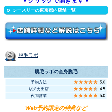
▼クリックで開きます▼
7
sidence恵比寿
豊島区西池袋5-5-21 ザ・タワ
（地下鉄表参道駅から徒歩3分）
広尾店
ー・グランディア1307
シースリーの東京都内店舗一覧
（JR各線 池袋駅(西口)から徒歩9
11
池袋西口店
八王子市明神町3-2-5アーク八王
分）
子1F
PIU BELLO八
8
（JR八王子駅から徒歩9分）
王子店
港区六本木4-1-16 六本木ハイツ
902
12
六本木店
町田市森野1-37-11フラワー吉田
店舗名
住所
（地下鉄六本木駅から徒歩5分）
脱毛ラボ
ビル5Ｆ
中央区銀座6-12-10 銀座龍岡ビル
PIU BELLO町
（小田急線町田駅北口から徒歩3
9
4F
田店
脱毛ラボの全身脱毛
港区麻布十番1-10-3 モンテプラ
分）
1
銀座店
（地下鉄銀座駅から徒歩5分）
ザ麻布802
予約方法
5.0
（地下鉄麻布十番駅から徒歩1
13
麻布十番店
駅チカ出店
4.5
分）
中央区銀座6-4-5 オリエントビル
夜間営業
5.0
4F
2
銀座Annex店
Web予約限定の特典など
（地下鉄銀座駅から徒歩5分）
杉並区下井草3-14-1 ing HS B1F