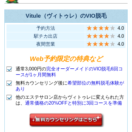
町田東急ツイン
（東急東横線・大井町線 自由が
12
自由が丘店
新宿区新宿3-32-5 日原ビル5F
（JR各線 町田駅(北口)から徒歩3
9
分）
ズ店
立川市柴崎町3-5-9 イトウビル20
丘駅正面口から徒歩4分）
（JR各線 新宿駅中央東口から徒
新宿本店 Premi
分）
Vitule（ヴィトゥレ）のVIO脱毛
1
2
歩2分）
um
7
立川店
予約方法
4.0
（JR各線 立川駅から徒歩3分）
大田区西蒲田7-66-10 ランズビル
駅チカ出店
4.0
7F
新宿区北新宿3-1-3 クラウンビル
夜間営業
4.0
国分寺市本町2-2-10 赤尾ビル3F
（JR京浜東北線 蒲田駅西口から
13
蒲田駅前店
1F
2
北新宿店
店舗名
住所
（JR各線 国分寺駅から徒歩3
Web予約限定の特典など
徒歩2分）
（JR大久保駅から徒歩4分）
8
国分寺駅前店
分）
武蔵野市吉祥寺本町1-18-2 M-9
通常3,000円の
完全オーダーメイドのVIO脱毛6回コ
ースが1ヶ月間無料
ビル4F
豊島区東池袋1-1-4 タカセセント
新宿区西新宿1-19-10 三丸ビル5F
無料カウンセリング後に
希望部位の無料脱毛体験が
（JR各線 吉祥寺駅北口から徒歩
1
吉祥寺店
ラルビル7F
（JR各線 新宿駅から徒歩4分）
3
新宿店
あり
2分）
（JR各線 池袋駅東口から徒歩2
14
池袋本店
他のエステサロン店からヴィトゥレに変えられた方
は、
通常価格の20%OFFと特別に3回コースを準備
分）
台東区上野2-13-2 パークサイド
立川市曙町2-7-19 モノリスビル
ビル8F
3F
北区赤羽2-16-3 セキネビル6F
（JR各線 御徒町駅から徒歩3
4
上野不忍通り店
（JR各線 立川駅北口から徒歩1
2
立川店
（JR各線 赤羽駅(東口)から徒歩4