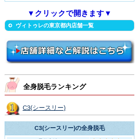
分）
15
赤羽店
分）
分）
▼クリックで開きます▼
世田谷区奥沢5-27-11 自由が丘
ヴィトゥレの東京都内店舗一覧
八王子市旭町8-2 宮崎ビル2F
アオキビル4F
（JR各線 八王子駅北口から徒歩
（東急東横線・大井町線 自由が
5
自由が丘店
3
八王子店
1分）
丘駅から徒歩3分）
店舗名
住所
店舗名
住所
町田市原町田4-11-13 天野ビル
世田谷区奥沢7-3-13
渋谷区円山町5-18 道玄坂スクエ
八王子市旭町12-4 日本生命八王
3F
（東急自由が丘駅 から徒歩5分）
1
自由が丘本店
ア907
子ビル２Ｆ
（JR各線 町田駅北口から徒歩5
4
町田店
全身脱毛ランキング
（東急・地下鉄各線 渋谷駅から
6
渋谷店
（JR各線 八王子駅北口から徒歩
1
八王子店
分）
徒歩8分）
3分）
中央区銀座6-7-2 みつわビル5F
(地下鉄銀座駅から徒歩3分)
2
銀座本店
C3(シースリー)
渋谷区渋谷3-27-14 藤本ビル7F
武蔵野市吉祥寺本町1-15-9 岩崎
（東急・地下鉄各線 渋谷駅から
C3(シースリー)の全身脱毛
吉祥寺ビル７Ｆ
豊島区南池袋2-24-2 STビル2F
7
渋谷新南口店
徒歩5分）
（JR各線 吉祥寺駅北口から徒歩
（池袋駅から徒歩5分）
2
吉祥寺店
3
池袋店