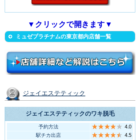
▼クリックで開きます▼
ミュゼプラチナムの東京都内店舗一覧
店舗名
住所
ジェイエステティック
北区赤羽1丁目6-7 JPT赤羽ビル2
F
ジェイエステティックのワキ脱毛
（JR各線 赤羽駅(東口)から徒歩2
1
赤羽店
予約方法
4.0
分）
駅チカ出店
4.5