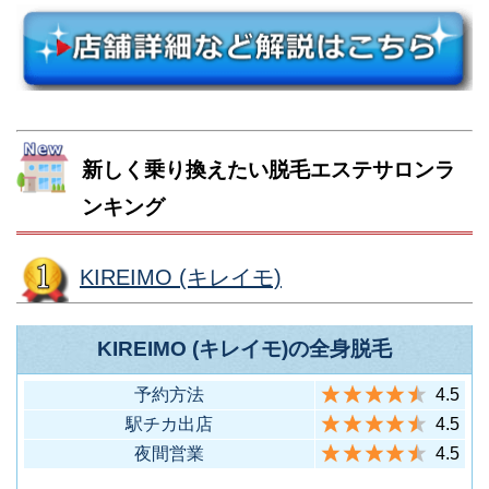
ら徒歩3分）
（JR各線 町田駅北口から徒歩3
4
町田モディ店
（JR上野駅広小路口から徒歩6
上野プレミアム
分）
10
分）
店
渋谷区神宮前1-14-34 FPG links
HARAJUKU 5F
八王子市三崎町4-11 トーネンビ
墨田区江東橋4-25-7 JU錦糸町ビ
（JR各線 原宿駅表参道口から徒
6
原宿表参道店
店舗名
住所
ル7F
ル5F
新しく乗り換えたい脱毛エステサロンラ
歩1分）
（JR各線 八王子駅北口から徒歩
5
八王子店
中央区銀座4-2-2 第1弥生ビルデ
（JR錦糸町駅南口改札から徒歩5
11
錦糸町店
ンキング
4分）
ィング3F
分）
（地下鉄銀座駅C8出口からビル
1
銀座本店
KIREIMO (キレイモ)
直結）
品川区東五反田5-27-3 第二野村
ビル6F
KIREIMO (キレイモ)の全身脱毛
中央区銀座5-3-13 GINZA SS 85
（JR山手線五反田駅から徒歩2
12
五反田店
ビル4F
予約方法
4.5
分）
（地下鉄銀座駅B9出口から徒歩2
2
銀座プレミア店
駅チカ出店
4.5
分）
夜間営業
4.5