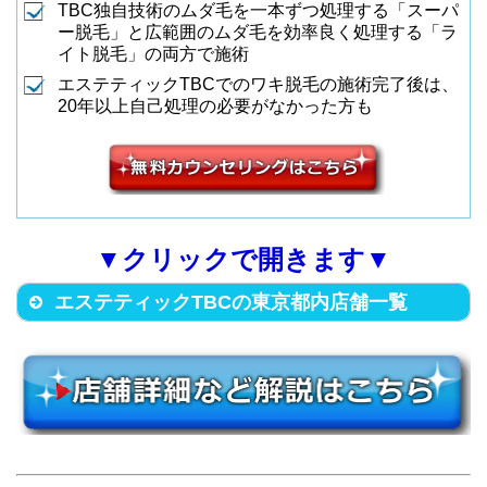
足立区千住旭町4-12 桜テラス4
TBC独自技術のムダ毛を一本ずつ処理する「スーパ
中央区銀座5丁目5-1 マツモトキ
ー脱毛」と広範囲のムダ毛を効率良く処理する「ラ
F
イト脱毛」の両方で施術
ヨシ銀座5thビル9F
（JR各線 北千住駅東口から徒歩
3
北千住店
エステティックTBCでのワキ脱毛の施術完了後は、
（地下鉄銀座駅(B5出口)から徒歩
8
銀座並木通り店
2分）
20年以上自己処理の必要がなかった方も
5分）
墨田区江東橋4-26-9 VORT錦糸
豊島区南池袋1丁目19-6 オリック
町駅前 8F
4
錦糸町店
ス池袋ビル3F
（JR錦糸町駅南口から徒歩4分）
▼クリックで開きます▼
（JR各線 池袋駅(東口)から徒歩4
9
池袋南口店
分）
エステティックTBCの東京都内店舗一覧
品川区大井1-10-3 ボード大井町
ビル4F
豊島区東池袋1丁目4-6 高和ビル8
（JR各線 大井町駅西口から徒歩
5
大井町店
F
2分）
（JR各線 池袋駅(東口)から徒歩5
10
池袋東口店
分）
品川区上大崎2-15-14 高木ビル