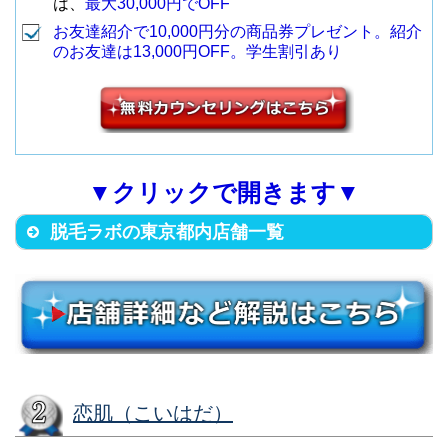
4
八王子店
は、
最大30,000円でOFF
（地下鉄表参道駅A4出口から徒
分）
F
9
表参道店
お友達紹介で10,000円分の商品券プレゼント。紹介
歩3分）
のお友達は13,000円OFF。学生割引あり
（地下鉄新宿駅2番出口から徒歩
4
新宿南口店
1分）
町田市森野1-22-1 都南ビル6F
台東区上野4-5-5 上野ビル7F
（JR各線 町田駅から徒歩5分）
5
町田店
（JR上野駅広小路口から徒歩6
上野プレミアム
新宿区西新宿1-4-11 宝ビル7F
10
分）
店
（地下鉄新宿西口駅D4出口から
2017年オープン予定、予定日は
6
立川駅前店
▼クリックで開きます▼
5
新宿西口店
徒歩2分）
公式HPで随時更新
脱毛ラボの東京都内店舗一覧
7
吉祥寺駅前店
墨田区江東橋4-25-7 JU錦糸町ビ
先行予約特典で10,000円Offのチ
ル5F
ャンス
渋谷区宇田川町26-5 育真ビル
8
町田駅前店
（JR錦糸町駅南口改札から徒歩5
11
錦糸町店
（育真プラザ）5F
分）
（東急・地下鉄各線 渋谷駅ハチ
6
渋谷109前店
公口から徒歩3分）
品川区東五反田5-27-3 第二野村
店舗名
住所
恋肌（こいはだ）
ビル6F
港区北青山3-10-6 青山パークス1
渋谷区宇田川町13-11 KN渋谷1ビ
（JR山手線五反田駅から徒歩2
12
五反田店