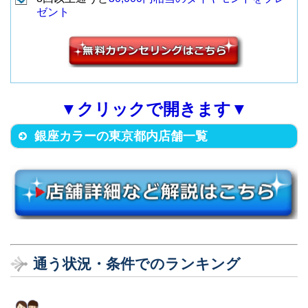
ビル7F
東村山市栄町1-8-22
10
錦糸町店
ゼント
（JR各線 池袋駅東口から徒歩3
3
池袋店
（JR錦糸町駅から徒歩5分）
（西武新宿線 久米川駅から徒歩4
分）
3
久米川店
分）
江戸川区中葛西3-37-3 志美津ビ
豊島区西池袋3-25-11CIC IKEBU
ル6Ｆ
町田市原町田6-19-9 アーバン柿
11
PR葛西店
KUROBUIL 9F
（地下鉄葛西駅から徒歩5分）
▼クリックで開きます▼
島Ⅱ 405号
（JR各線 池袋駅西口から徒歩7
4
池袋西口店
4
町田店
（JR各線 町田駅から徒歩5分）
銀座カラーの東京都内店舗一覧
分）
板橋区成増1-13-15 BMRビル2F
（東武線 成増駅から徒歩3分）
12
PR成増店
八王子市台町4-44-10 西八王子平
中央区銀座2-2-19 藤間ビル（ト
沼ビル301号
ウマビル）7F
5
西八王子店
（JR西八王子駅から徒歩3分）
（地下鉄銀座一丁目駅4番出口か
5
銀座店
ら徒歩1分）
店舗名
住所
通う状況・条件でのランキング
八王子市子安町1-1-3 南口第二ビ
中央区銀座4-2-2 第1弥生ビルデ
ル203
店舗名
住所
中央区銀座1-6-8 DEAR GINZA 5
ィング3F
（JR各線 八王子駅から徒歩3
6
八王子駅前店