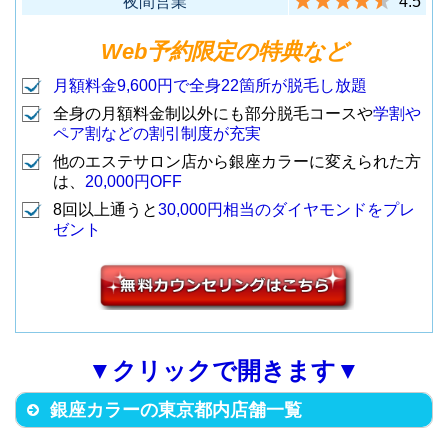
夜間営業
4.5
新宿区西新宿1-19-5 新宿幸容ビ
（東急・地下鉄各線 渋谷駅宮益
武蔵野市吉祥寺本町1-4-15 ホワ
2
渋谷神南店
ル8F
Web予約限定の特典など
坂口から徒歩5分）
イトハウスビル4F
（JR各線 新宿駅南改札口から徒
7
新宿店
（JR各線 吉祥寺駅北口から徒歩
1
吉祥寺北口店
月額料金9,600円で全身22箇所が脱毛し放題
歩6分）
1分）
全身の月額料金制以外にも部分脱毛コースや
学割や
中央区銀座7-5-5 長谷第一ビル 5
ペア割などの割引制度が充実
F-A
他のエステサロン店から銀座カラーに変えられた方
渋谷区恵比寿西1-10-7 MMSビル
（地下鉄 東銀座駅から徒歩10
3
銀座並木通り店
立川市柴崎町3-5-27 ＹＭビル2F
は、
20,000円OFF
9F
分）
（JR各線 立川駅南口から徒歩2
8回以上通うと
30,000円相当のダイヤモンドをプレ
2
立川店
（JR各線 恵比寿駅4番出口から
8
恵比寿店
ゼント
分）
徒歩3分）
豊島区東池袋1-15-1 菱山ビル６F
（地下鉄 池袋駅東口から徒歩5
立川市曙町1-14-14 メサビル6F
4
池袋東口店
港区南青山3-12-10 K246ビル5F
分）
（JR各線 立川駅北口から徒歩5
3
立川北口店
（地下鉄表参道駅A4出口から徒
分）
▼クリックで開きます▼
9
表参道店
歩3分）
台東区上野4-5-5 455上野ビル5F
銀座カラーの東京都内店舗一覧
（地下鉄 上野広小路駅A5出口か
町田市原町田6-2-6 町田モディ5F
5
上野店
台東区上野4-5-5 上野ビル7F