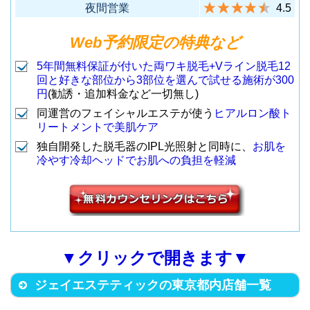
夜間営業
4.5
荒川区西日暮里2丁目19-4 たちば
Web予約限定の特典など
なビル8F
（JR各線 日暮里駅から徒歩2
2
日暮里店
5年間無料保証が付いた両ワキ脱毛+Vライン脱毛12
回と好きな部位から3部位を選んで試せる施術が300
分）
円
(勧誘・追加料金など一切無し)
同運営のフェイシャルエステが使う
ヒアルロン酸ト
リートメントで美肌ケア
墨田区江東橋2丁目11-5 河口ビル
独自開発した脱毛器のIPL光照射と同時に、
お肌を
4F
冷やす冷却ヘッドでお肌への負担を軽減
（JR錦糸町駅(南口)から徒歩5
3
錦糸町店
分）
墨田区江東橋3丁目13-1 KS15ビ
ル9F
▼クリックで開きます▼
（JR錦糸町駅(南口)から徒歩1
4
錦糸町駅前店
ジェイエステティックの東京都内店舗一覧
分）