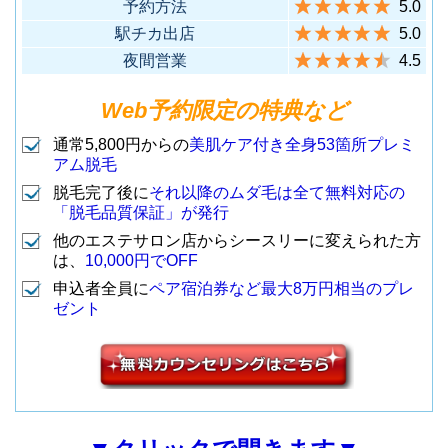
予約方法
5.0
3分）
駅チカ出店
5.0
中央区銀座6-4-9 SANWAGINZA
夜間営業
4.5
渋谷区宇田川町12-17 プロトビル
ビル6F
調布市布田1-36-8 調布北口真光
4F
8
銀座数寄屋橋店
4
渋谷店
Web予約限定の特典など
（地下鉄銀座駅から徒歩6分）
ビル３Ｆ
（JR渋谷駅から徒歩8分）
3
調布駅前店
（京王線 調布駅から徒歩4分）
通常5,800円からの
美肌ケア付き全身53箇所プレミ
アム脱毛
渋谷区神宮前1-19-14 サンキュー
新宿区新宿3-22-11 RSビル4F
脱毛完了後に
それ以降のムダ毛は全て無料対応の
ビル6F
「脱毛品質保証」が発行
町田市中町1-1-16 東京建物町田
（JR新宿駅から徒歩3分）
5
新宿店
（JR山手線 原宿駅竹下口から徒
9
神宮前原宿店
他のエステサロン店からシースリーに変えられた方
ビル１０Ｆ
は、
10,000円でOFF
歩1分）
（小田急町田駅の北口から徒歩3
4
町田店
港区北青山3-5-15 ミヤヒロビル3
申込者全員に
ペア宿泊券など最大8万円相当のプレ
分）
ゼント
F
PIU BELLO表
6
豊島区東池袋1-15-1 菱山ビル7F
（地下鉄表参道駅から徒歩3分）
参道本店
（JR各線 池袋駅(東口)から徒歩4
立川市曙町2-12-1 曙ビル７Ｆ
10
池袋東口店
分）
（JR各線 立川駅北口から徒歩2
港区北青山3-5-15ミヤヒロビル3
5
立川店
分）
PIU BELLO Re
F